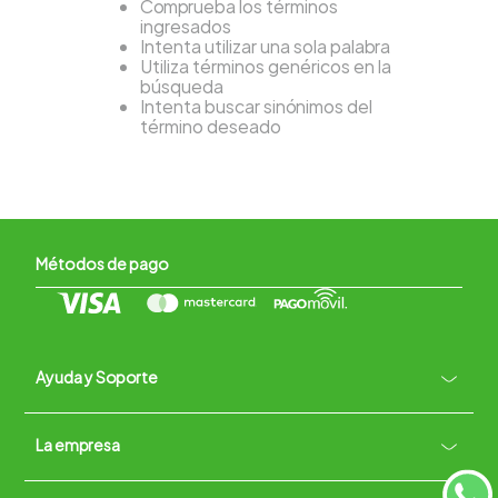
Comprueba los términos
ingresados
Intenta utilizar una sola palabra
Utiliza términos genéricos en la
búsqueda
Intenta buscar sinónimos del
término deseado
Métodos de pago
Ayuda y Soporte
+
La empresa
Contacto vía WhatsApp
+
Términos y condiciones
Políticas de Privacidad
Políticas de Devoluciones