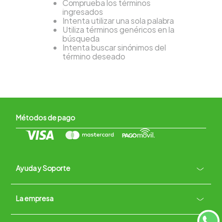
Comprueba los términos
ingresados
Intenta utilizar una sola palabra
Utiliza términos genéricos en la
búsqueda
Intenta buscar sinónimos del
término deseado
Métodos de pago
Ayuda y Soporte
+
La empresa
Contacto vía WhatsApp
+
Términos y condiciones
Políticas de Privacidad
Políticas de Devoluciones