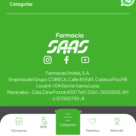
Categorías
Quiénes somos
+
Trabaja con nosotros
Ubica tu farmacia
Contáctanos
Alimentos
Cuidado personal
Hogar
Infantil
Medicamentos
Salud
Farmacias Unidas, S.A.
Empresa del Grupo COBECA. Calle 85 Edif. Cobeca Piso PB
Local 4-104 Sector Santa Lucia.
Maracaibo - Zulia Zona Postal 4001 Telf. 0261-3003500. Rif:
J-07000750-8
© Copyright 2026
Tienda Virtual desarrollada por
Tecnología
Categorías
Farmacias
Favoritos
Atención