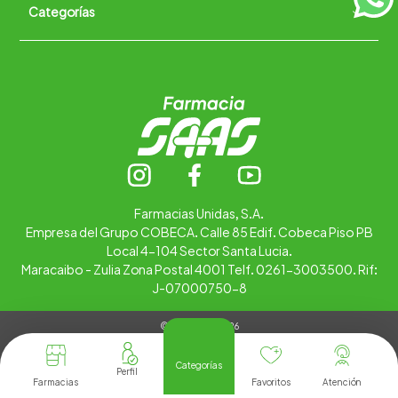
Categorías
Quiénes somos
+
Trabaja con nosotros
Ubica tu farmacia
Contáctanos
Alimentos
Cuidado personal
Hogar
Infantil
Medicamentos
Salud
Farmacias Unidas, S.A.
Empresa del Grupo COBECA. Calle 85 Edif. Cobeca Piso PB
Local 4-104 Sector Santa Lucia.
Maracaibo - Zulia Zona Postal 4001 Telf. 0261-3003500. Rif:
J-07000750-8
© Copyright 2026
Tienda Virtual desarrollada por
Tecnología
Categorías
Farmacias
Favoritos
Atención