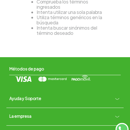
Comprueba los términos
ingresados
Intenta utilizar una sola palabra
Utiliza términos genéricos en la
búsqueda
Intenta buscar sinónimos del
término deseado
Métodos de pago
Ayuda y Soporte
+
La empresa
Contacto vía WhatsApp
+
Términos y condiciones
Políticas de Privacidad
Políticas de Devoluciones