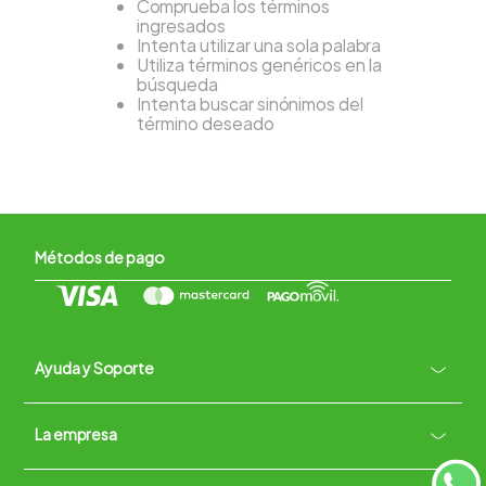
Comprueba los términos
ingresados
Intenta utilizar una sola palabra
Utiliza términos genéricos en la
búsqueda
Intenta buscar sinónimos del
término deseado
Métodos de pago
Ayuda y Soporte
+
La empresa
Contacto vía WhatsApp
+
Términos y condiciones
Políticas de Privacidad
Políticas de Devoluciones