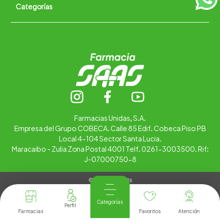
Categorías
Quiénes somos
+
Trabaja con nosotros
Ubica tu farmacia
Contáctanos
Alimentos
Cuidado personal
Hogar
Infantil
Medicamentos
Salud
Farmacias Unidas, S.A.
Empresa del Grupo COBECA. Calle 85 Edif. Cobeca Piso PB
Local 4-104 Sector Santa Lucia.
Maracaibo - Zulia Zona Postal 4001 Telf. 0261-3003500. Rif:
J-07000750-8
© Copyright 2026
Tienda Virtual desarrollada por
Tecnología
Categorías
Farmacias
Favoritos
Atención