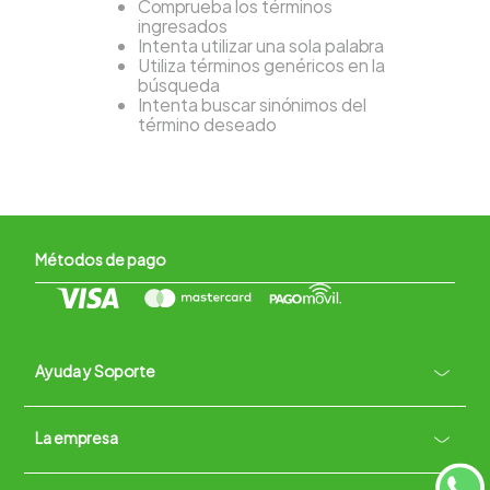
Comprueba los términos
ingresados
Intenta utilizar una sola palabra
Utiliza términos genéricos en la
búsqueda
Intenta buscar sinónimos del
término deseado
Métodos de pago
Ayuda y Soporte
+
La empresa
Contacto vía WhatsApp
+
Términos y condiciones
Políticas de Privacidad
Políticas de Devoluciones