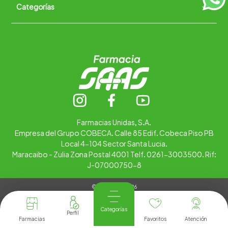
Categorías
Quiénes somos
+
Trabaja con nosotros
Ubica tu farmacia
Contáctanos
Alimentos
Cuidado personal
Hogar
Infantil
Medicamentos
Salud
Farmacias Unidas, S.A.
Empresa del Grupo COBECA. Calle 85 Edif. Cobeca Piso PB
Local 4-104 Sector Santa Lucia.
Maracaibo - Zulia Zona Postal 4001 Telf. 0261-3003500. Rif:
J-07000750-8
© Copyright 2026
Tienda Virtual desarrollada por
Tecnología
Categorías
Farmacias
Favoritos
Atención