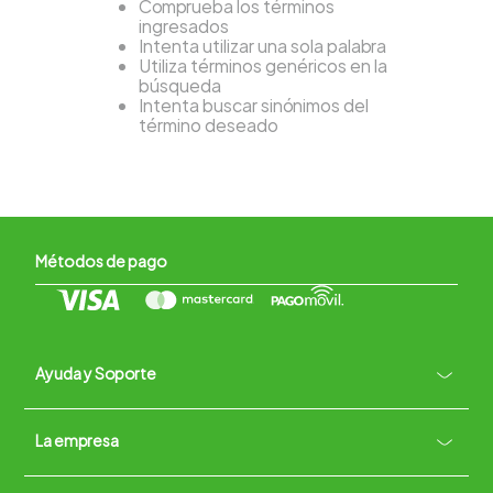
Comprueba los términos
ingresados
Intenta utilizar una sola palabra
Utiliza términos genéricos en la
búsqueda
Intenta buscar sinónimos del
término deseado
Métodos de pago
Ayuda y Soporte
+
La empresa
Contacto vía WhatsApp
+
Términos y condiciones
Políticas de Privacidad
Políticas de Devoluciones