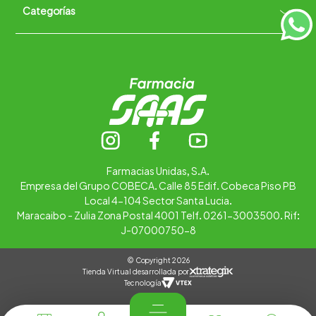
Categorías
Quiénes somos
+
Trabaja con nosotros
Ubica tu farmacia
Contáctanos
Alimentos
Cuidado personal
Hogar
Infantil
Medicamentos
Salud
Farmacias Unidas, S.A.
Empresa del Grupo COBECA. Calle 85 Edif. Cobeca Piso PB
Local 4-104 Sector Santa Lucia.
Maracaibo - Zulia Zona Postal 4001 Telf. 0261-3003500. Rif:
J-07000750-8
© Copyright 2026
Tienda Virtual desarrollada por
Tecnología