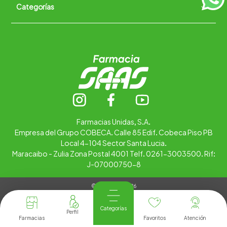
Categorías
Quiénes somos
+
Trabaja con nosotros
Ubica tu farmacia
Contáctanos
Alimentos
Cuidado personal
Hogar
Infantil
Medicamentos
Salud
Farmacias Unidas, S.A.
Empresa del Grupo COBECA. Calle 85 Edif. Cobeca Piso PB
Local 4-104 Sector Santa Lucia.
Maracaibo - Zulia Zona Postal 4001 Telf. 0261-3003500. Rif:
J-07000750-8
© Copyright 2026
Tienda Virtual desarrollada por
Tecnología
Categorías
Farmacias
Favoritos
Atención