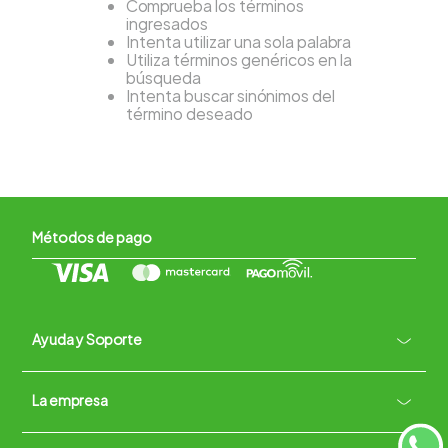
Comprueba los términos
ingresados
Intenta utilizar una sola palabra
Utiliza términos genéricos en la
búsqueda
Intenta buscar sinónimos del
término deseado
Métodos de pago
Ayuda y Soporte
+
La empresa
Contacto vía WhatsApp
+
Términos y condiciones
Políticas de Privacidad
Políticas de Devoluciones