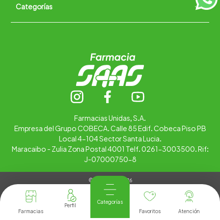
Categorías
Quiénes somos
+
Trabaja con nosotros
Ubica tu farmacia
Contáctanos
Alimentos
Cuidado personal
Hogar
Infantil
Medicamentos
Salud
Farmacias Unidas, S.A.
Empresa del Grupo COBECA. Calle 85 Edif. Cobeca Piso PB
Local 4-104 Sector Santa Lucia.
Maracaibo - Zulia Zona Postal 4001 Telf. 0261-3003500. Rif:
J-07000750-8
© Copyright 2026
Tienda Virtual desarrollada por
Tecnología
Categorías
Farmacias
Favoritos
Atención