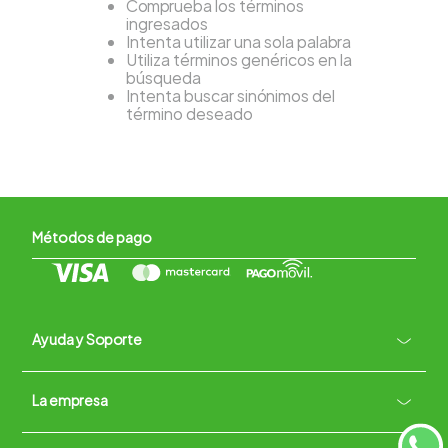
Comprueba los términos
ingresados
Intenta utilizar una sola palabra
Utiliza términos genéricos en la
búsqueda
Intenta buscar sinónimos del
término deseado
Métodos de pago
Ayuda y Soporte
+
La empresa
Contacto vía WhatsApp
+
Términos y condiciones
Políticas de Privacidad
Políticas de Devoluciones