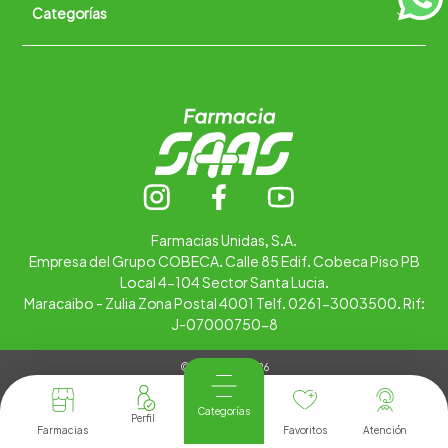
Categorías
Quiénes somos
+
Trabaja con nosotros
Ubica tu farmacia
Contáctanos
Alimentos
Cuidado personal
Hogar
Infantil
Medicamentos
Salud
Farmacias Unidas, S.A.
Empresa del Grupo COBECA. Calle 85 Edif. Cobeca Piso PB
Local 4-104 Sector Santa Lucia.
Maracaibo - Zulia Zona Postal 4001 Telf. 0261-3003500. Rif:
J-07000750-8
© Copyright 2026
Tienda Virtual desarrollada por
Tecnología
Categorías
Farmacias
Favoritos
Atención