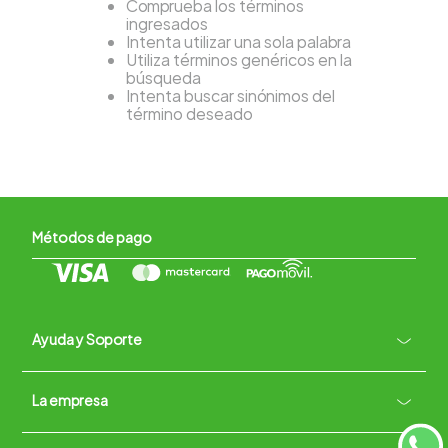
Comprueba los términos
ingresados
Intenta utilizar una sola palabra
Utiliza términos genéricos en la
búsqueda
Intenta buscar sinónimos del
término deseado
Métodos de pago
Ayuda y Soporte
+
La empresa
Contacto vía WhatsApp
+
Términos y condiciones
Políticas de Privacidad
Políticas de Devoluciones