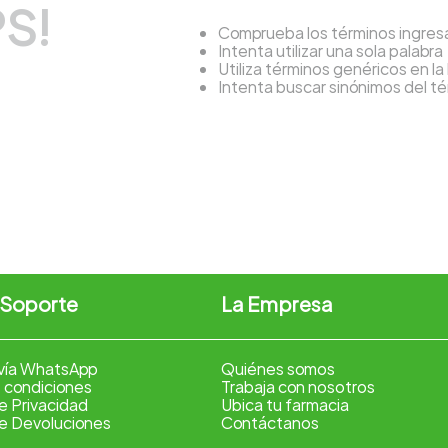
S!
Comprueba los términos ingre
Intenta utilizar una sola palabra
Utiliza términos genéricos en l
Intenta buscar sinónimos del 
 Soporte
La Empresa
vía WhatsApp
Quiénes somos
 condiciones
Trabaja con nosotros
de Privacidad
Ubica tu farmacia
de Devoluciones
Contáctanos