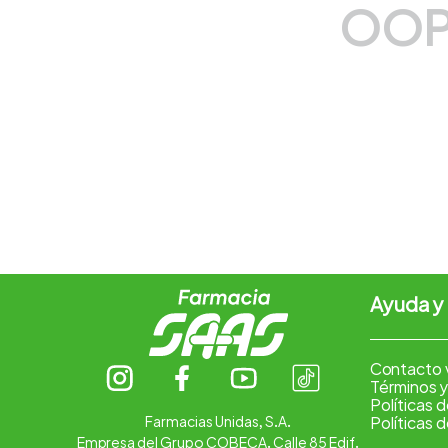
OOP
7
.
amoxicilina
8
.
atorvastatina
9
.
slinda
10
.
pharmacorp
Ayuda y
Contacto 
Términos y
Políticas 
Farmacias Unidas, S.A.
Políticas 
Empresa del Grupo COBECA. Calle 85 Edif.