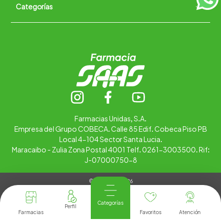
Categorías
Quiénes somos
+
Trabaja con nosotros
Ubica tu farmacia
Contáctanos
Alimentos
Cuidado personal
Hogar
Infantil
Medicamentos
Salud
Farmacias Unidas, S.A.
Empresa del Grupo COBECA. Calle 85 Edif. Cobeca Piso PB
Local 4-104 Sector Santa Lucia.
Maracaibo - Zulia Zona Postal 4001 Telf. 0261-3003500. Rif:
J-07000750-8
© Copyright 2026
Tienda Virtual desarrollada por
Tecnología
Categorías
Farmacias
Favoritos
Atención