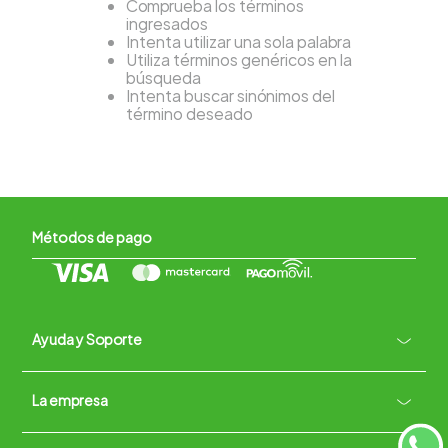
Comprueba los términos
ingresados
Intenta utilizar una sola palabra
Utiliza términos genéricos en la
búsqueda
Intenta buscar sinónimos del
término deseado
Métodos de pago
Ayuda y Soporte
+
La empresa
Contacto vía WhatsApp
+
Términos y condiciones
Políticas de Privacidad
Políticas de Devoluciones