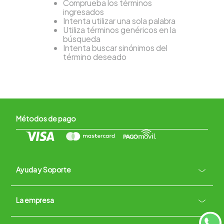
Comprueba los términos
ingresados
Intenta utilizar una sola palabra
Utiliza términos genéricos en la
búsqueda
Intenta buscar sinónimos del
término deseado
Métodos de pago
Ayuda y Soporte
+
La empresa
Contacto vía WhatsApp
+
Términos y condiciones
Políticas de Privacidad
Políticas de Devoluciones