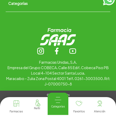
Categorías
Quiénes somos
+
Trabaja con nosotros
Ubica tu farmacia
Contáctanos
Alimentos
Cuidado personal
Hogar
Infantil
Medicamentos
Salud
Farmacias Unidas, S.A.
Empresa del Grupo COBECA. Calle 85 Edif. Cobeca Piso PB
Local 4-104 Sector Santa Lucia.
Maracaibo - Zulia Zona Postal 4001 Telf. 0261-3003500. Rif:
J-07000750-8
© Copyright 2026
Tienda Virtual desarrollada por
Tecnología
Categorías
Farmacias
Favoritos
Atención