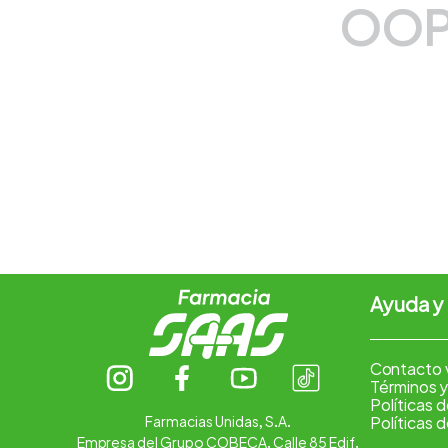
OOP
7
.
pharmacorp
8
.
amoxicilina
9
.
slinda
10
.
atorvastatina
Ayuda y
Contacto 
Términos y
Políticas 
Farmacias Unidas, S.A.
Políticas 
Empresa del Grupo COBECA. Calle 85 Edif.