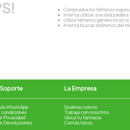
S!
Comprueba los términos ingre
Intenta utilizar una sola palabra
Utiliza términos genéricos en l
Intenta buscar sinónimos del 
 Soporte
La Empresa
vía WhatsApp
Quiénes somos
 condiciones
Trabaja con nosotros
de Privacidad
Ubica tu farmacia
de Devoluciones
Contáctanos