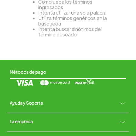
Comprueba los términos
ingresados
Intenta utilizar una sola palabra
Utiliza términos genéricos en la
búsqueda
Intenta buscar sinónimos del
término deseado
Métodos de pago
Ayuda y Soporte
+
La empresa
Contacto vía WhatsApp
+
Términos y condiciones
Políticas de Privacidad
Políticas de Devoluciones