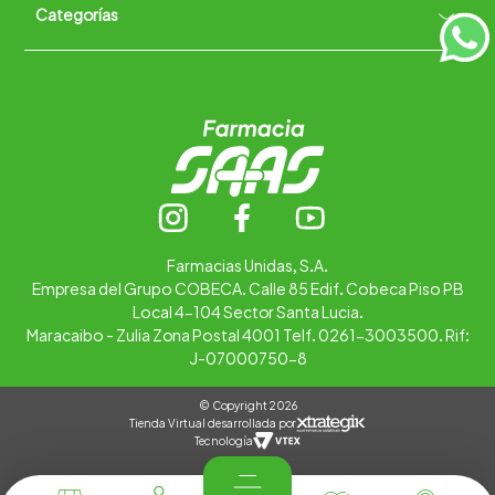
Categorías
Quiénes somos
+
Trabaja con nosotros
Ubica tu farmacia
Contáctanos
Alimentos
Cuidado personal
Hogar
Infantil
Medicamentos
Salud
Farmacias Unidas, S.A.
Empresa del Grupo COBECA. Calle 85 Edif. Cobeca Piso PB
Local 4-104 Sector Santa Lucia.
Maracaibo - Zulia Zona Postal 4001 Telf. 0261-3003500. Rif:
J-07000750-8
© Copyright 2026
Tienda Virtual desarrollada por
Tecnología