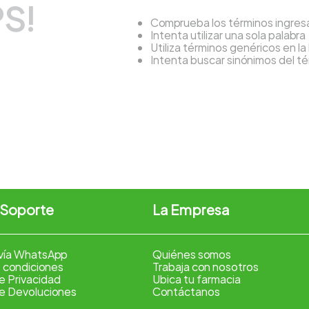
S!
Comprueba los términos ingre
Intenta utilizar una sola palabra
Utiliza términos genéricos en l
Intenta buscar sinónimos del 
 Soporte
La Empresa
vía WhatsApp
Quiénes somos
 condiciones
Trabaja con nosotros
de Privacidad
Ubica tu farmacia
de Devoluciones
Contáctanos