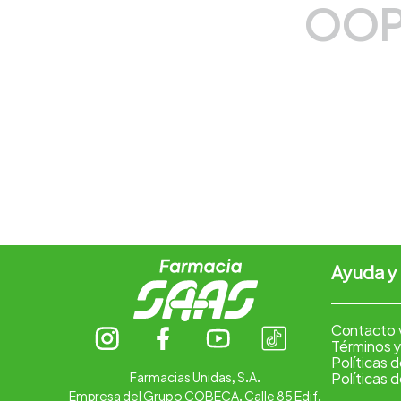
OOP
7
.
pharmacorp
8
.
amoxicilina
9
.
slinda
10
.
atorvastatina
Ayuda y
Contacto 
Términos y
Políticas 
Farmacias Unidas, S.A.
Políticas 
Empresa del Grupo COBECA. Calle 85 Edif.