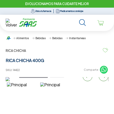
EVOLUCIONAMOS PARA CUIDARTE MEJOR
Ubica tu farmacia
Medicamentos con récipe
Alimentos
Bebidas
Bebidas
Instantaneas
RICA CHICHA
RICA CHICHA 400G
Comparte
SKU
:
14422