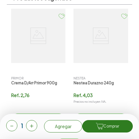
P
C
E
R
PRIMOR
NESTEA
Crema D/arr Primor 900g
Nestea Durazno 240g
Ref.
2,76
Ref.
4,03
Precios no incluyen IVA.
Agregar
Agregar
－
＋
Agregar
Comprar