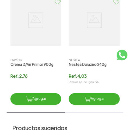
P
C
E
R
PRIMOR
NESTEA
Crema D/arr Primor 900g
Nestea Durazno 240g
Ref.
2,76
Ref.
4,03
Precios no incluyen IVA.
Agregar
Agregar
Productos sugeridos