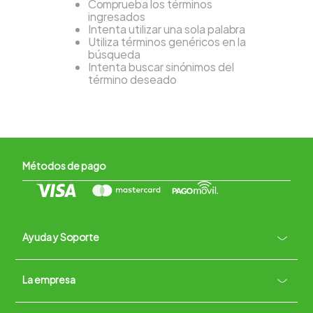
Comprueba los términos
ingresados
Intenta utilizar una sola palabra
Utiliza términos genéricos en la
búsqueda
Intenta buscar sinónimos del
término deseado
Métodos de pago
Ayuda y Soporte
+
La empresa
Contacto vía WhatsApp
+
Términos y condiciones
Políticas de Privacidad
Políticas de Devoluciones