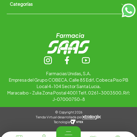
Categorías
Quiénes somos
+
Trabaja con nosotros
Ubica tu farmacia
Contáctanos
Alimentos
Cuidado personal
Hogar
Infantil
Medicamentos
Salud
Farmacias Unidas, S.A.
Empresa del Grupo COBECA. Calle 85 Edif. Cobeca Piso PB
Local 4-104 Sector Santa Lucia.
Maracaibo - Zulia Zona Postal 4001 Telf. 0261-3003500. Rif:
J-07000750-8
© Copyright 2026
Tienda Virtual desarrollada por
Tecnología