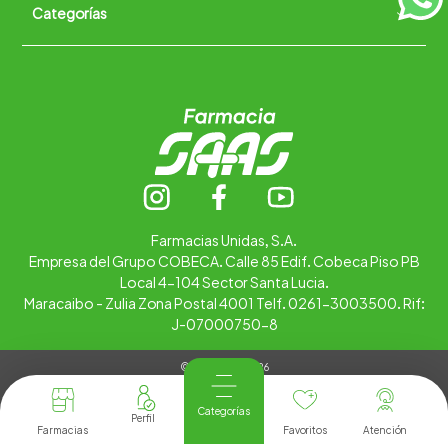
Categorías
Quiénes somos
+
Trabaja con nosotros
Ubica tu farmacia
Contáctanos
Alimentos
Cuidado personal
Hogar
Infantil
Medicamentos
Salud
Farmacias Unidas, S.A.
Empresa del Grupo COBECA. Calle 85 Edif. Cobeca Piso PB
Local 4-104 Sector Santa Lucia.
Maracaibo - Zulia Zona Postal 4001 Telf. 0261-3003500. Rif:
J-07000750-8
© Copyright 2026
Tienda Virtual desarrollada por
Tecnología
Categorías
Farmacias
Favoritos
Atención