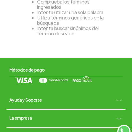
Comprueba los términos
ingresados
Intenta utilizar una sola palabra
Utiliza términos genéricos en la
búsqueda
Intenta buscar sinónimos del
término deseado
Métodos de pago
Ayuda y Soporte
+
La empresa
Contacto vía WhatsApp
+
Términos y condiciones
Políticas de Privacidad
Políticas de Devoluciones