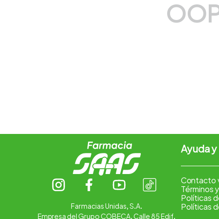
OOP
7
.
amoxicilina
8
.
atorvastatina
9
.
slinda
10
.
pharmacorp
Ayuda y
Contacto 
Términos y
Políticas 
Farmacias Unidas, S.A.
Políticas 
Empresa del Grupo COBECA. Calle 85 Edif.