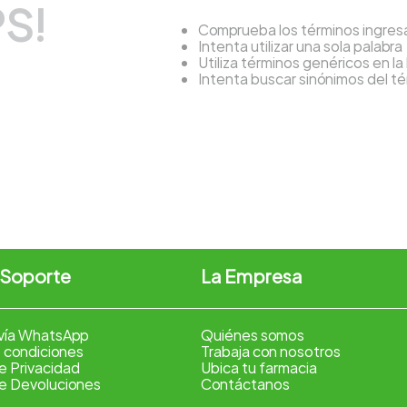
S!
Comprueba los términos ingre
Intenta utilizar una sola palabra
Utiliza términos genéricos en l
Intenta buscar sinónimos del 
 Soporte
La Empresa
vía WhatsApp
Quiénes somos
 condiciones
Trabaja con nosotros
de Privacidad
Ubica tu farmacia
de Devoluciones
Contáctanos