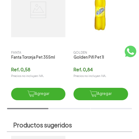
F
F
R
Pr
FANTA
GOLDEN
Fanta Toronja Pet 355ml
Golden Piñ Pet 1l
Ref.
0,58
Ref.
0,84
Precios no incluyen IVA.
Precios no incluyen IVA.
Agregar
Agregar
Productos sugeridos