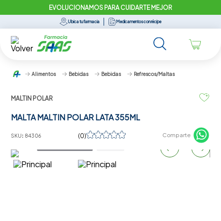
EVOLUCIONAMOS PARA CUIDARTE MEJOR
Ubica tu farmacia
Medicamentos con récipe
Alimentos
Bebidas
Bebidas
Refrescos/Maltas
MALTIN POLAR
MALTA MALTIN POLAR LATA 355ML
☆
☆
☆
☆
☆
Comparte
(
0
)
SKU
:
84306