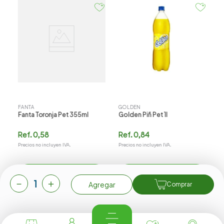
F
F
R
Pr
FANTA
GOLDEN
Fanta Toronja Pet 355ml
Golden Piñ Pet 1l
Ref.
0,58
Ref.
0,84
Precios no incluyen IVA.
Precios no incluyen IVA.
Agregar
Agregar
－
＋
Agregar
Comprar