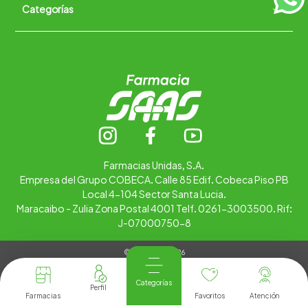
Categorías
Quiénes somos
+
Trabaja con nosotros
Ubica tu farmacia
Contáctanos
Alimentos
Cuidado personal
Hogar
Infantil
Medicamentos
Salud
Farmacias Unidas, S.A.
Empresa del Grupo COBECA. Calle 85 Edif. Cobeca Piso PB
Local 4-104 Sector Santa Lucia.
Maracaibo - Zulia Zona Postal 4001 Telf. 0261-3003500. Rif:
J-07000750-8
© Copyright 2026
Tienda Virtual desarrollada por
Tecnología
Categorías
Farmacias
Favoritos
Atención