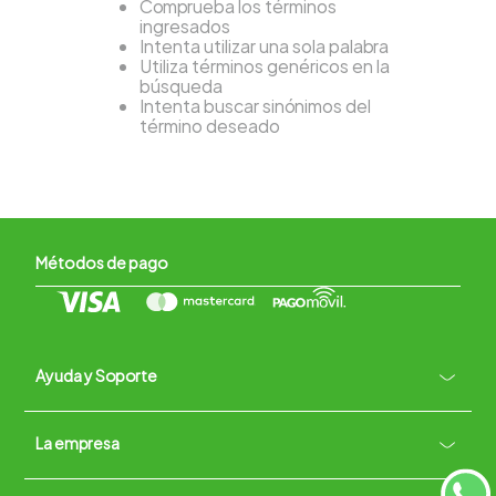
Comprueba los términos
ingresados
Intenta utilizar una sola palabra
Utiliza términos genéricos en la
búsqueda
Intenta buscar sinónimos del
término deseado
Métodos de pago
Ayuda y Soporte
+
La empresa
Contacto vía WhatsApp
+
Términos y condiciones
Políticas de Privacidad
Políticas de Devoluciones