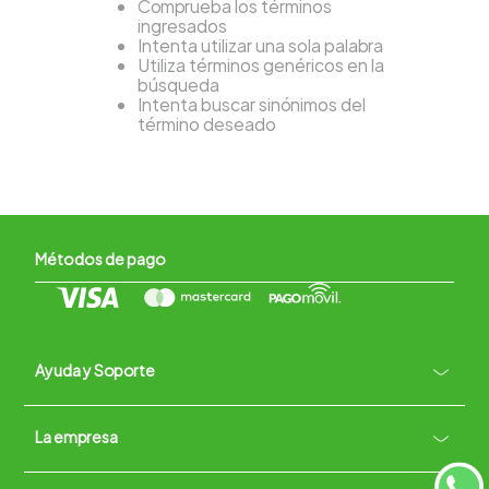
Comprueba los términos
ingresados
Intenta utilizar una sola palabra
Utiliza términos genéricos en la
búsqueda
Intenta buscar sinónimos del
término deseado
Métodos de pago
Ayuda y Soporte
+
La empresa
Contacto vía WhatsApp
+
Términos y condiciones
Políticas de Privacidad
Políticas de Devoluciones