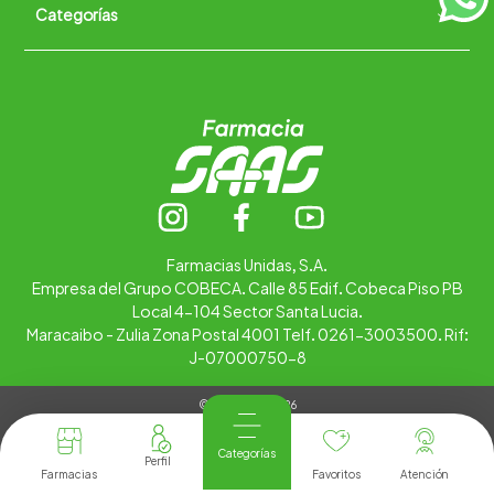
Categorías
Quiénes somos
+
Trabaja con nosotros
Ubica tu farmacia
Contáctanos
Alimentos
Cuidado personal
Hogar
Infantil
Medicamentos
Salud
Farmacias Unidas, S.A.
Empresa del Grupo COBECA. Calle 85 Edif. Cobeca Piso PB
Local 4-104 Sector Santa Lucia.
Maracaibo - Zulia Zona Postal 4001 Telf. 0261-3003500. Rif:
J-07000750-8
© Copyright 2026
Tienda Virtual desarrollada por
Tecnología
Categorías
Farmacias
Favoritos
Atención