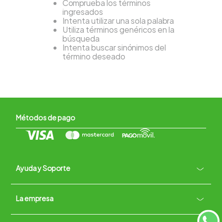
Comprueba los términos
ingresados
Intenta utilizar una sola palabra
Utiliza términos genéricos en la
búsqueda
Intenta buscar sinónimos del
término deseado
Métodos de pago
Ayuda y Soporte
+
La empresa
Contacto vía WhatsApp
+
Términos y condiciones
Políticas de Privacidad
Políticas de Devoluciones