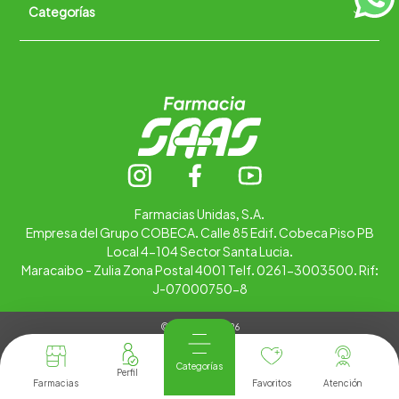
Categorías
Quiénes somos
+
Trabaja con nosotros
Ubica tu farmacia
Contáctanos
Alimentos
Cuidado personal
Hogar
Infantil
Medicamentos
Salud
Farmacias Unidas, S.A.
Empresa del Grupo COBECA. Calle 85 Edif. Cobeca Piso PB
Local 4-104 Sector Santa Lucia.
Maracaibo - Zulia Zona Postal 4001 Telf. 0261-3003500. Rif:
J-07000750-8
© Copyright 2026
Tienda Virtual desarrollada por
Tecnología
Categorías
Farmacias
Favoritos
Atención