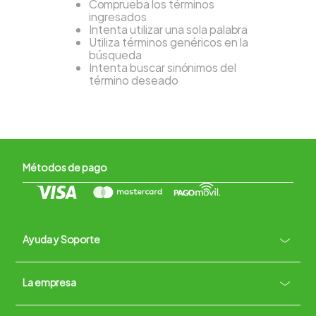
Comprueba los términos
ingresados
Intenta utilizar una sola palabra
Utiliza términos genéricos en la
búsqueda
Intenta buscar sinónimos del
término deseado
Métodos de pago
Ayuda y Soporte
+
La empresa
Contacto vía WhatsApp
+
Términos y condiciones
Políticas de Privacidad
Políticas de Devoluciones