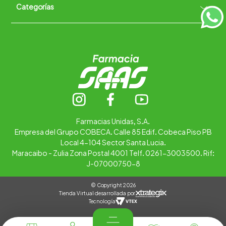
Categorías
Quiénes somos
+
Trabaja con nosotros
Ubica tu farmacia
Contáctanos
Alimentos
Cuidado personal
Hogar
Infantil
Medicamentos
Salud
Farmacias Unidas, S.A.
Empresa del Grupo COBECA. Calle 85 Edif. Cobeca Piso PB
Local 4-104 Sector Santa Lucia.
Maracaibo - Zulia Zona Postal 4001 Telf. 0261-3003500. Rif:
J-07000750-8
© Copyright 2026
Tienda Virtual desarrollada por
Tecnología