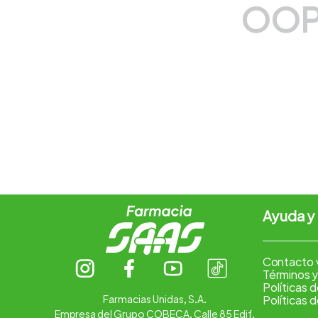
OOP
7
.
pharmacorp
8
.
amoxicilina
9
.
slinda
10
.
atorvastatina
Ayuda y
Contacto 
Términos y
Políticas 
Farmacias Unidas, S.A.
Políticas 
Empresa del Grupo COBECA. Calle 85 Edif.