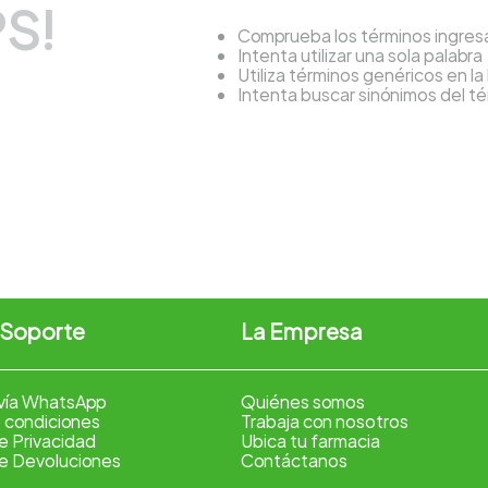
S!
Comprueba los términos ingre
Intenta utilizar una sola palabra
Utiliza términos genéricos en l
Intenta buscar sinónimos del 
 Soporte
La Empresa
vía WhatsApp
Quiénes somos
 condiciones
Trabaja con nosotros
de Privacidad
Ubica tu farmacia
de Devoluciones
Contáctanos