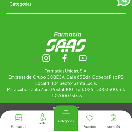
Categorías
Quiénes somos
+
Trabaja con nosotros
Ubica tu farmacia
Contáctanos
Alimentos
Cuidado personal
Hogar
Infantil
Medicamentos
Salud
Farmacias Unidas, S.A.
Empresa del Grupo COBECA. Calle 85 Edif. Cobeca Piso PB
Local 4-104 Sector Santa Lucia.
Maracaibo - Zulia Zona Postal 4001 Telf. 0261-3003500. Rif:
J-07000750-8
© Copyright 2026
Tienda Virtual desarrollada por
Tecnología
Categorías
Farmacias
Favoritos
Atención