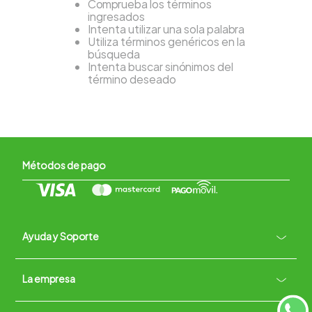
Comprueba los términos
ingresados
Intenta utilizar una sola palabra
Utiliza términos genéricos en la
búsqueda
Intenta buscar sinónimos del
término deseado
Métodos de pago
Ayuda y Soporte
+
La empresa
Contacto vía WhatsApp
+
Términos y condiciones
Políticas de Privacidad
Políticas de Devoluciones