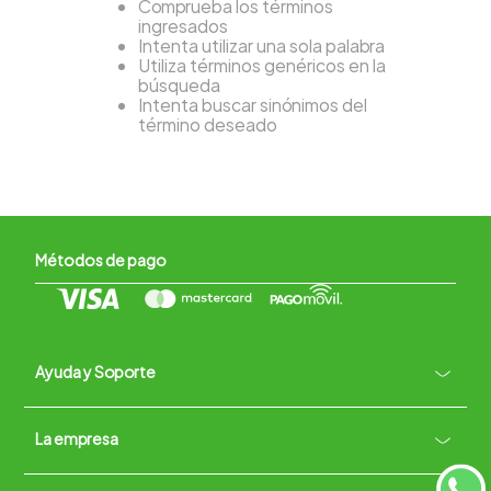
Comprueba los términos
ingresados
Intenta utilizar una sola palabra
Utiliza términos genéricos en la
búsqueda
Intenta buscar sinónimos del
término deseado
Métodos de pago
Ayuda y Soporte
+
La empresa
Contacto vía WhatsApp
+
Términos y condiciones
Políticas de Privacidad
Políticas de Devoluciones