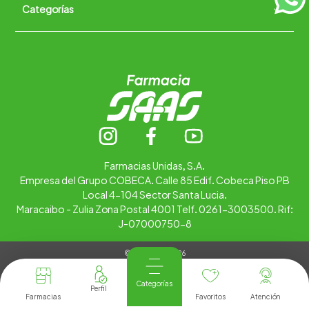
Categorías
Quiénes somos
+
Trabaja con nosotros
Ubica tu farmacia
Contáctanos
Alimentos
Cuidado personal
Hogar
Infantil
Medicamentos
Salud
Farmacias Unidas, S.A.
Empresa del Grupo COBECA. Calle 85 Edif. Cobeca Piso PB
Local 4-104 Sector Santa Lucia.
Maracaibo - Zulia Zona Postal 4001 Telf. 0261-3003500. Rif:
J-07000750-8
© Copyright 2026
Tienda Virtual desarrollada por
Tecnología
Categorías
Farmacias
Favoritos
Atención