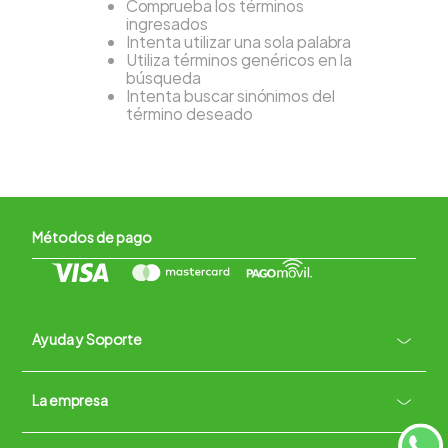
Comprueba los términos
ingresados
Intenta utilizar una sola palabra
Utiliza términos genéricos en la
búsqueda
Intenta buscar sinónimos del
término deseado
Métodos de pago
Ayuda y Soporte
+
La empresa
Contacto vía WhatsApp
+
Términos y condiciones
Políticas de Privacidad
Políticas de Devoluciones