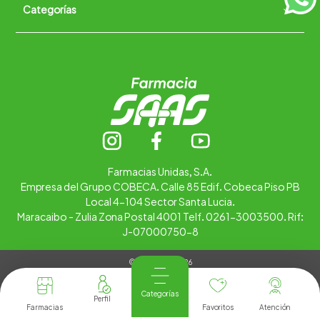
Categorías
Quiénes somos
+
Trabaja con nosotros
Ubica tu farmacia
Contáctanos
Alimentos
Cuidado personal
Hogar
Infantil
Medicamentos
Salud
Farmacias Unidas, S.A.
Empresa del Grupo COBECA. Calle 85 Edif. Cobeca Piso PB
Local 4-104 Sector Santa Lucia.
Maracaibo - Zulia Zona Postal 4001 Telf. 0261-3003500. Rif:
J-07000750-8
© Copyright 2026
Tienda Virtual desarrollada por
Tecnología
Categorías
Farmacias
Favoritos
Atención