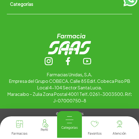
Categorías
Quiénes somos
+
Trabaja con nosotros
Ubica tu farmacia
Contáctanos
Alimentos
Cuidado personal
Hogar
Infantil
Medicamentos
Salud
Farmacias Unidas, S.A.
Empresa del Grupo COBECA. Calle 85 Edif. Cobeca Piso PB
Local 4-104 Sector Santa Lucia.
Maracaibo - Zulia Zona Postal 4001 Telf. 0261-3003500. Rif:
J-07000750-8
© Copyright 2026
Tienda Virtual desarrollada por
Tecnología
Categorías
Farmacias
Favoritos
Atención