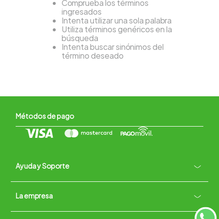
Comprueba los términos
ingresados
Intenta utilizar una sola palabra
Utiliza términos genéricos en la
búsqueda
Intenta buscar sinónimos del
término deseado
Métodos de pago
Ayuda y Soporte
+
La empresa
Contacto vía WhatsApp
+
Términos y condiciones
Políticas de Privacidad
Políticas de Devoluciones