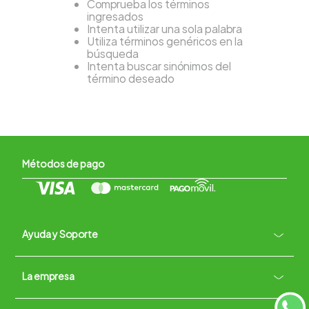
Comprueba los términos
ingresados
Intenta utilizar una sola palabra
Utiliza términos genéricos en la
búsqueda
Intenta buscar sinónimos del
término deseado
Métodos de pago
Ayuda y Soporte
+
La empresa
Contacto vía WhatsApp
+
Términos y condiciones
Políticas de Privacidad
Políticas de Devoluciones