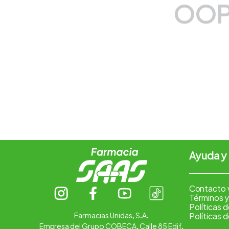
OOP
7
.
vitamina c
8
.
amoxicilina
9
.
slinda
10
.
magnesio
Ayuda y
Contacto 
Términos y
Políticas 
Farmacias Unidas, S.A.
Políticas 
Empresa del Grupo COBECA. Calle 85 Edif.