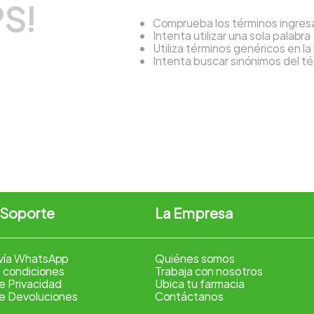
S!
Comprueba los términos ingre
Intenta utilizar una sola palabra
Utiliza términos genéricos en l
Intenta buscar sinónimos del 
 Soporte
La Empresa
vía WhatsApp
Quiénes somos
 condiciones
Trabaja con nosotros
de Privacidad
Ubica tu farmacia
de Devoluciones
Contáctanos