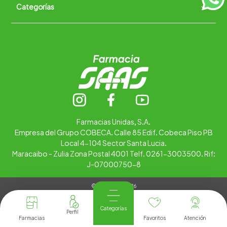
Categorías
Quiénes somos
+
Trabaja con nosotros
Ubica tu farmacia
Contáctanos
Alimentos
Cuidado personal
Hogar
Infantil
Medicamentos
Salud
Farmacias Unidas, S.A.
Empresa del Grupo COBECA. Calle 85 Edif. Cobeca Piso PB
Local 4-104 Sector Santa Lucia.
Maracaibo - Zulia Zona Postal 4001 Telf. 0261-3003500. Rif:
J-07000750-8
© Copyright 2026
Tienda Virtual desarrollada por
Tecnología
Categorías
Farmacias
Favoritos
Atención