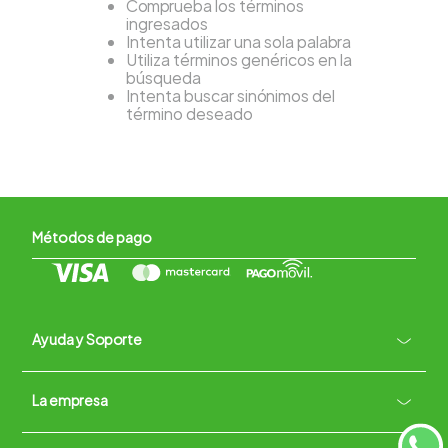
Comprueba los términos
ingresados
Intenta utilizar una sola palabra
Utiliza términos genéricos en la
búsqueda
Intenta buscar sinónimos del
término deseado
Métodos de pago
Ayuda y Soporte
+
La empresa
Contacto vía WhatsApp
+
Términos y condiciones
Políticas de Privacidad
Políticas de Devoluciones