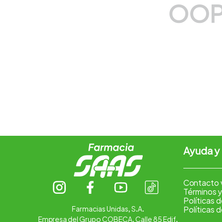
OOP
7
.
vitamina c
8
.
amoxicilina
9
.
slinda
10
.
magnesio
Ayuda y
Contacto 
Términos y
Políticas 
Farmacias Unidas, S.A.
Políticas 
Empresa del Grupo COBECA. Calle 85 Edif.