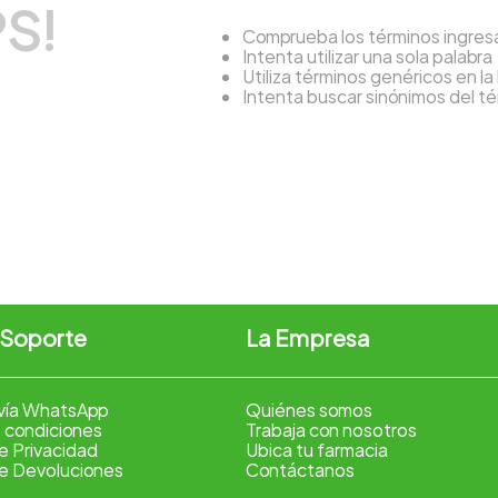
S!
Comprueba los términos ingre
Intenta utilizar una sola palabra
Utiliza términos genéricos en l
Intenta buscar sinónimos del 
 Soporte
La Empresa
vía WhatsApp
Quiénes somos
 condiciones
Trabaja con nosotros
de Privacidad
Ubica tu farmacia
de Devoluciones
Contáctanos