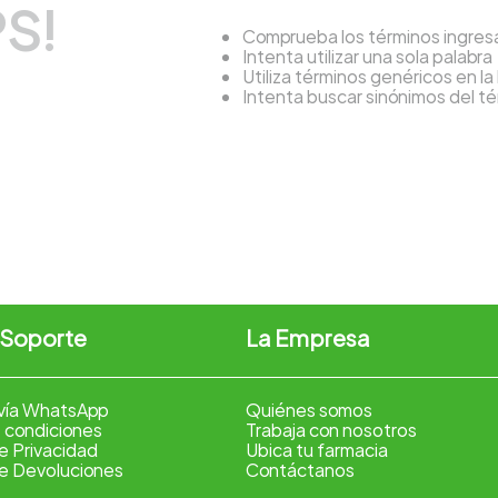
S!
Comprueba los términos ingre
Intenta utilizar una sola palabra
Utiliza términos genéricos en l
Intenta buscar sinónimos del 
 Soporte
La Empresa
vía WhatsApp
Quiénes somos
 condiciones
Trabaja con nosotros
de Privacidad
Ubica tu farmacia
de Devoluciones
Contáctanos