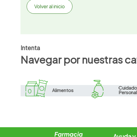
Volver al inicio
7
.
vitamina c
8
.
amoxicilina
9
.
slinda
10
.
atorvastatina
Intenta
Navegar por nuestras ca
Cuidad
Alimentos
Personal
Ayuda y