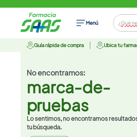
¿Qué nece
Menú
Guía rápida de compra
Ubica tu farma
Términos Más Buscados
No encontramos:
marca-de-
1
.
ansiolitico
2
.
anticonceptivos
pruebas
3
.
champu
4
.
omega 3
Lo sentimos, no encontramos resultado
5
.
protector solar
tu búsqueda.
6
.
pharmacorp