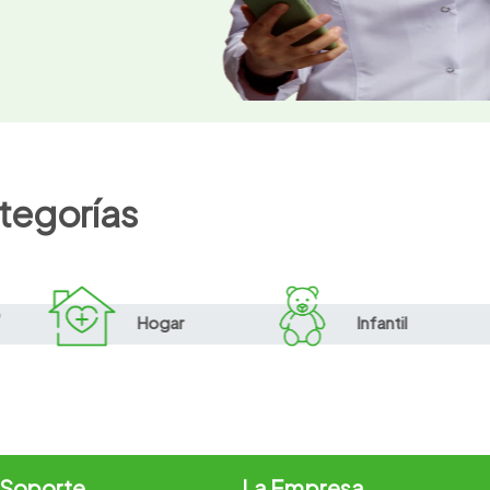
tegorías
o
Hogar
Infantil
 Soporte
La Empresa