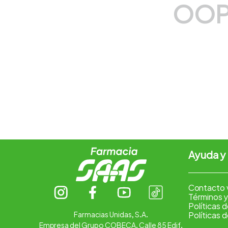
OOP
7
.
vitamina c
8
.
amoxicilina
9
.
slinda
10
.
atorvastatina
Ayuda y
Contacto 
Términos y
Políticas 
Farmacias Unidas, S.A.
Políticas 
Empresa del Grupo COBECA. Calle 85 Edif.