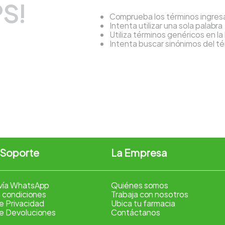
S!
Comprueba los términos ingre
Intenta utilizar una sola palabra
Utiliza términos genéricos en l
Intenta buscar sinónimos del 
 Soporte
La Empresa
vía WhatsApp
Quiénes somos
 condiciones
Trabaja con nosotros
de Privacidad
Ubica tu farmacia
de Devoluciones
Contáctanos