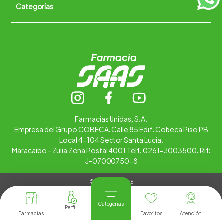
Categorías
Quiénes somos
+
Trabaja con nosotros
Ubica tu farmacia
Contáctanos
Alimentos
Cuidado personal
Hogar
Infantil
Medicamentos
Salud
Farmacias Unidas, S.A.
Empresa del Grupo COBECA. Calle 85 Edif. Cobeca Piso PB
Local 4-104 Sector Santa Lucia.
Maracaibo - Zulia Zona Postal 4001 Telf. 0261-3003500. Rif:
J-07000750-8
© Copyright 2026
Tienda Virtual desarrollada por
Tecnología
Categorías
Farmacias
Favoritos
Atención