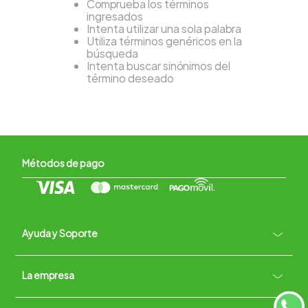
Comprueba los términos
ingresados
Intenta utilizar una sola palabra
Utiliza términos genéricos en la
búsqueda
Intenta buscar sinónimos del
término deseado
Métodos de pago
Ayuda y Soporte
+
La empresa
Contacto vía WhatsApp
+
Términos y condiciones
Políticas de Privacidad
Políticas de Devoluciones