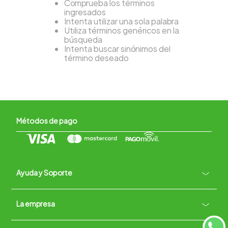
Comprueba los términos
ingresados
Intenta utilizar una sola palabra
Utiliza términos genéricos en la
búsqueda
Intenta buscar sinónimos del
término deseado
Métodos de pago
Ayuda y Soporte
+
La empresa
Contacto vía WhatsApp
+
Términos y condiciones
Políticas de Privacidad
Políticas de Devoluciones