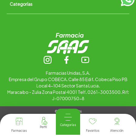
Categorías
Quiénes somos
+
Trabaja con nosotros
Ubica tu farmacia
Contáctanos
Alimentos
Cuidado personal
Hogar
Infantil
Medicamentos
Salud
Farmacias Unidas, S.A.
Empresa del Grupo COBECA. Calle 85 Edif. Cobeca Piso PB
Local 4-104 Sector Santa Lucia.
Maracaibo - Zulia Zona Postal 4001 Telf. 0261-3003500. Rif:
J-07000750-8
© Copyright 2026
Tienda Virtual desarrollada por
Tecnología
Categorías
Farmacias
Favoritos
Atención