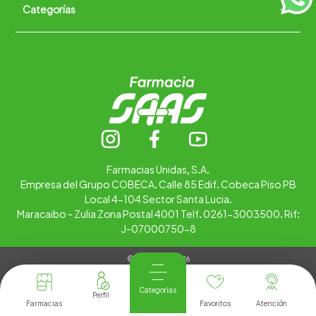
Categorías
Quiénes somos
+
Trabaja con nosotros
Ubica tu farmacia
Contáctanos
Alimentos
Cuidado personal
Hogar
Infantil
Medicamentos
Salud
Farmacias Unidas, S.A.
Empresa del Grupo COBECA. Calle 85 Edif. Cobeca Piso PB
Local 4-104 Sector Santa Lucia.
Maracaibo - Zulia Zona Postal 4001 Telf. 0261-3003500. Rif:
J-07000750-8
© Copyright 2026
Tienda Virtual desarrollada por
Tecnología
Categorías
Farmacias
Favoritos
Atención