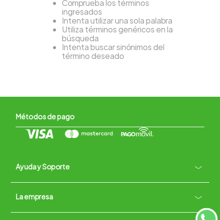
Comprueba los términos
ingresados
Intenta utilizar una sola palabra
Utiliza términos genéricos en la
búsqueda
Intenta buscar sinónimos del
término deseado
Métodos de pago
Ayuda y Soporte
+
La empresa
Contacto vía WhatsApp
+
Términos y condiciones
Políticas de Privacidad
Políticas de Devoluciones