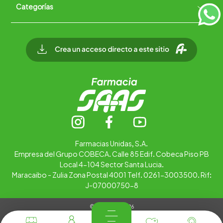
Categorías
Quiénes somos
+
Trabaja con nosotros
Ubica tu farmacia
Contáctanos
Alimentos
Cuidado personal
Hogar
Infantil
Medicamentos
Salud
Farmacias Unidas, S.A.
Empresa del Grupo COBECA. Calle 85 Edif. Cobeca Piso PB
Local 4-104 Sector Santa Lucia.
Maracaibo - Zulia Zona Postal 4001 Telf. 0261-3003500. Rif:
J-07000750-8
© Copyright 2026
Tienda Virtual desarrollada por
Tecnología