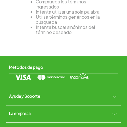
Comprueba los términos
ingresados
Intenta utilizar una sola palabra
Utiliza términos genéricos en la
búsqueda
Intenta buscar sinónimos del
término deseado
Métodos de pago
Ayuda y Soporte
+
La empresa
Contacto vía WhatsApp
+
Términos y condiciones
Políticas de Privacidad
Políticas de Devoluciones