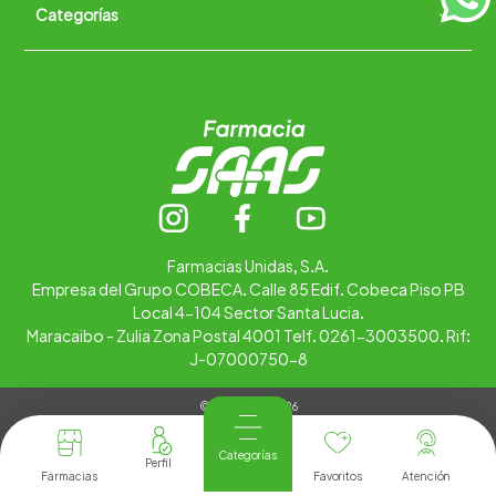
Categorías
Quiénes somos
+
Trabaja con nosotros
Ubica tu farmacia
Contáctanos
Alimentos
Cuidado personal
Hogar
Infantil
Medicamentos
Salud
Farmacias Unidas, S.A.
Empresa del Grupo COBECA. Calle 85 Edif. Cobeca Piso PB
Local 4-104 Sector Santa Lucia.
Maracaibo - Zulia Zona Postal 4001 Telf. 0261-3003500. Rif:
J-07000750-8
© Copyright 2026
Tienda Virtual desarrollada por
Tecnología
Categorías
Farmacias
Favoritos
Atención