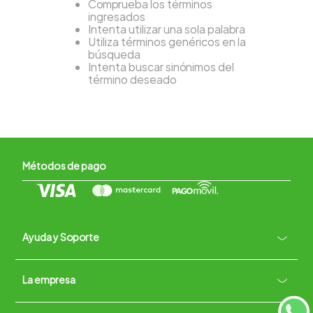
Comprueba los términos
ingresados
Intenta utilizar una sola palabra
Utiliza términos genéricos en la
búsqueda
Intenta buscar sinónimos del
término deseado
Métodos de pago
Ayuda y Soporte
+
La empresa
Contacto vía WhatsApp
+
Términos y condiciones
Políticas de Privacidad
Políticas de Devoluciones