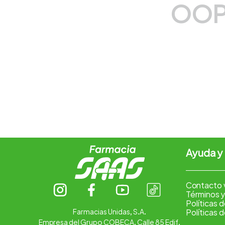
OOP
7
.
vitamina c
8
.
amoxicilina
9
.
slinda
10
.
atorvastatina
Ayuda y
Contacto 
Términos y
Políticas 
Farmacias Unidas, S.A.
Políticas 
Empresa del Grupo COBECA. Calle 85 Edif.