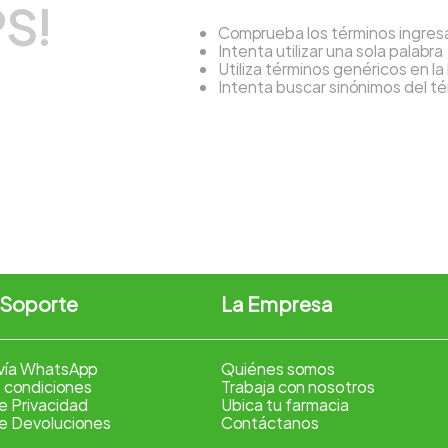
S!
Comprueba los términos ingre
Intenta utilizar una sola palabra
Utiliza términos genéricos en l
Intenta buscar sinónimos del 
 Soporte
La Empresa
vía WhatsApp
Quiénes somos
 condiciones
Trabaja con nosotros
de Privacidad
Ubica tu farmacia
de Devoluciones
Contáctanos