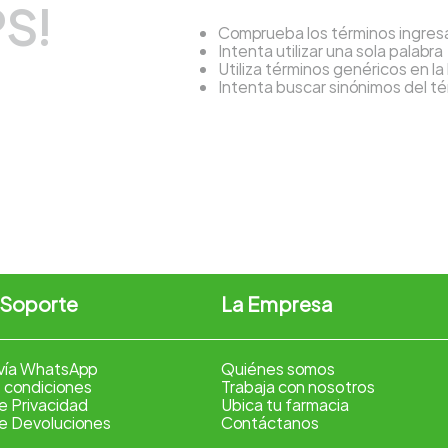
S!
Comprueba los términos ingre
Intenta utilizar una sola palabra
Utiliza términos genéricos en l
Intenta buscar sinónimos del 
 Soporte
La Empresa
vía WhatsApp
Quiénes somos
 condiciones
Trabaja con nosotros
de Privacidad
Ubica tu farmacia
de Devoluciones
Contáctanos