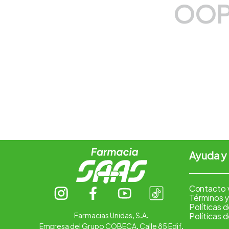
OOP
7
.
vitamina c
8
.
amoxicilina
9
.
slinda
10
.
magnesio
Ayuda y
Contacto 
Términos y
Políticas 
Farmacias Unidas, S.A.
Políticas 
Empresa del Grupo COBECA. Calle 85 Edif.