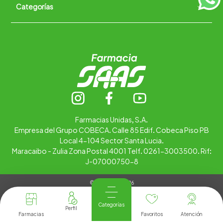
Categorías
Quiénes somos
+
Trabaja con nosotros
Ubica tu farmacia
Contáctanos
Alimentos
Cuidado personal
Hogar
Infantil
Medicamentos
Salud
Farmacias Unidas, S.A.
Empresa del Grupo COBECA. Calle 85 Edif. Cobeca Piso PB
Local 4-104 Sector Santa Lucia.
Maracaibo - Zulia Zona Postal 4001 Telf. 0261-3003500. Rif:
J-07000750-8
© Copyright 2026
Tienda Virtual desarrollada por
Tecnología
Categorías
Farmacias
Favoritos
Atención