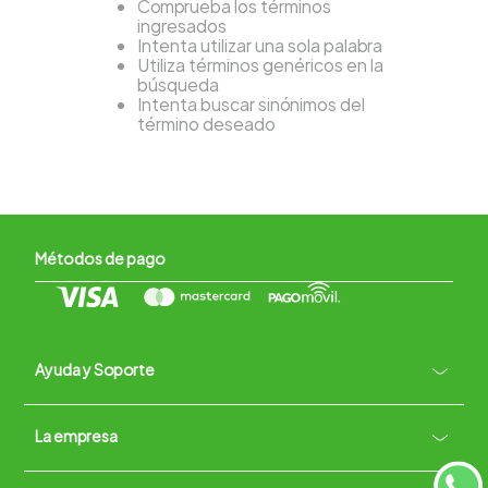
Comprueba los términos
ingresados
Intenta utilizar una sola palabra
Utiliza términos genéricos en la
búsqueda
Intenta buscar sinónimos del
término deseado
Métodos de pago
Ayuda y Soporte
+
La empresa
Contacto vía WhatsApp
+
Términos y condiciones
Políticas de Privacidad
Políticas de Devoluciones