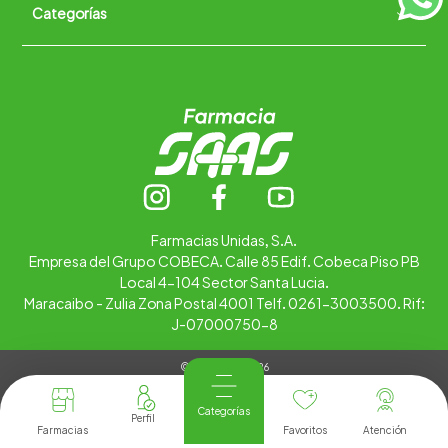
Categorías
Quiénes somos
+
Trabaja con nosotros
Ubica tu farmacia
Contáctanos
Alimentos
Cuidado personal
Hogar
Infantil
Medicamentos
Salud
Farmacias Unidas, S.A.
Empresa del Grupo COBECA. Calle 85 Edif. Cobeca Piso PB
Local 4-104 Sector Santa Lucia.
Maracaibo - Zulia Zona Postal 4001 Telf. 0261-3003500. Rif:
J-07000750-8
© Copyright 2026
Tienda Virtual desarrollada por
Tecnología
Categorías
Farmacias
Favoritos
Atención