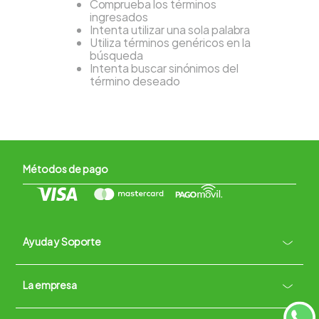
Comprueba los términos
ingresados
Intenta utilizar una sola palabra
Utiliza términos genéricos en la
búsqueda
Intenta buscar sinónimos del
término deseado
Métodos de pago
Ayuda y Soporte
+
La empresa
Contacto vía WhatsApp
+
Términos y condiciones
Políticas de Privacidad
Políticas de Devoluciones