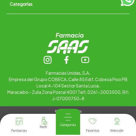
Categorías
Quiénes somos
+
Trabaja con nosotros
Ubica tu farmacia
Contáctanos
Alimentos
Cuidado personal
Hogar
Infantil
Medicamentos
Salud
Farmacias Unidas, S.A.
Empresa del Grupo COBECA. Calle 85 Edif. Cobeca Piso PB
Local 4-104 Sector Santa Lucia.
Maracaibo - Zulia Zona Postal 4001 Telf. 0261-3003500. Rif:
J-07000750-8
© Copyright 2026
Tienda Virtual desarrollada por
Tecnología
Categorías
Farmacias
Favoritos
Atención