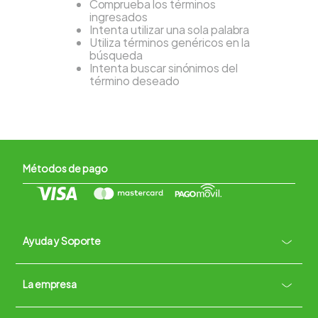
Comprueba los términos
ingresados
Intenta utilizar una sola palabra
Utiliza términos genéricos en la
búsqueda
Intenta buscar sinónimos del
término deseado
Métodos de pago
Ayuda y Soporte
+
La empresa
Contacto vía WhatsApp
+
Términos y condiciones
Políticas de Privacidad
Políticas de Devoluciones