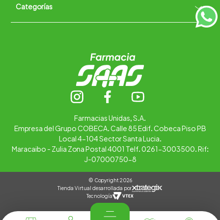
Categorías
Quiénes somos
+
Trabaja con nosotros
Ubica tu farmacia
Contáctanos
Alimentos
Cuidado personal
Hogar
Infantil
Medicamentos
Salud
Farmacias Unidas, S.A.
Empresa del Grupo COBECA. Calle 85 Edif. Cobeca Piso PB
Local 4-104 Sector Santa Lucia.
Maracaibo - Zulia Zona Postal 4001 Telf. 0261-3003500. Rif:
J-07000750-8
© Copyright 2026
Tienda Virtual desarrollada por
Tecnología