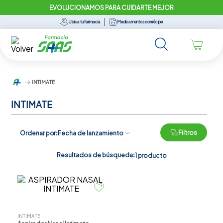
EVOLUCIONAMOS PARA CUIDARTE MEJOR
Ubica tu farmacia
Medicamentos con récipe
INTIMATE
INTIMATE
Filtros
Ordenar por
Fecha de lanzamiento
Resultados de búsqueda:
1
producto
INTIMATE