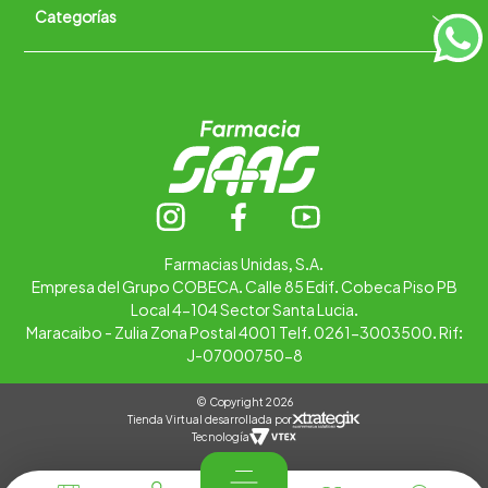
Categorías
Quiénes somos
+
Trabaja con nosotros
Ubica tu farmacia
Contáctanos
Alimentos
Cuidado personal
Hogar
Infantil
Medicamentos
Salud
Farmacias Unidas, S.A.
Empresa del Grupo COBECA. Calle 85 Edif. Cobeca Piso PB
Local 4-104 Sector Santa Lucia.
Maracaibo - Zulia Zona Postal 4001 Telf. 0261-3003500. Rif:
J-07000750-8
© Copyright 2026
Tienda Virtual desarrollada por
Tecnología