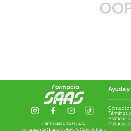
OOP
7
.
vitamina c
8
.
amoxicilina
9
.
slinda
10
.
magnesio
Ayuda y
Contacto 
Términos y
Políticas 
Farmacias Unidas, S.A.
Políticas 
Empresa del Grupo COBECA. Calle 85 Edif.