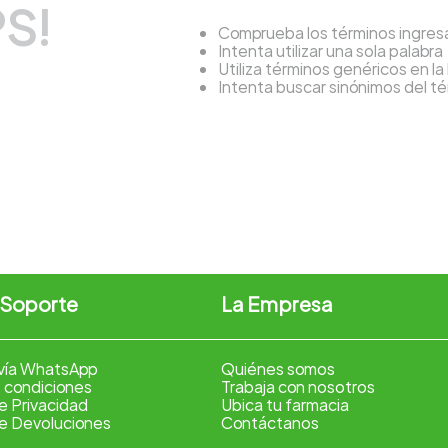
S!
Comprueba los términos ingre
Intenta utilizar una sola palabra
Utiliza términos genéricos en l
Intenta buscar sinónimos del 
 Soporte
La Empresa
vía WhatsApp
Quiénes somos
 condiciones
Trabaja con nosotros
de Privacidad
Ubica tu farmacia
de Devoluciones
Contáctanos